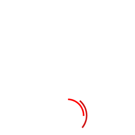
Prêt à Travailler
avec nous ?
Contactez un consultant
expert pour vous aider à
définir votre problématique
Obtenir une cotation
Nos métiers