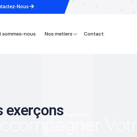
tactez-Nous
i sommes-nous
Nos metiers
Contact
s exerçons
15 ans d'expérience
ccompagner Vot